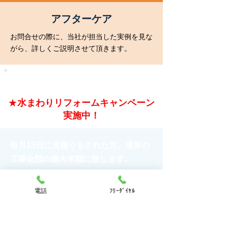
​アフターケア
お問合せの際に、当社が担当した実例を見な
がら、詳しくご説明させて頂きます。
​工事内容詳細
★
水まわりリフォームキャンペーン
実施中！
毎月15日に見積りをされた方、通常の
工事金額の最大半額に致します。
(キッチン、浴室、洗面室、トイレ）
電話
ﾌﾘｰﾀﾞｲﾔﾙ
【初めてでも安心！お気軽にご相談くださ
い。
お見積もりは無料です。0120-580566】